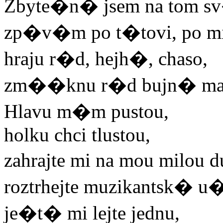
Zbyte�n� jsem na tom 
zp�v�m po t�tovi, po m
hraju r�d, hejh�, chaso,
zm��knu r�d bujn� ma
Hlavu m�m pustou,
holku chci tlustou,
zahrajte mi na mou milou 
roztrhejte muzikantsk� u�
je�t� mi lejte jednu,