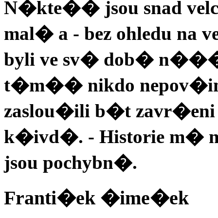
N�kte�� jsou snad velc
mal� a - bez ohledu na vel
byli ve sv� dob� n��
t�m�� nikdo nepov�iml
zaslou�ili b�t zavr�eni
k�ivd�. - Historie m
jsou pochybn�.
Franti�ek �ime�ek