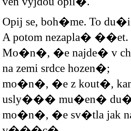
ven vyjdou opil�.
Opij se, boh�me. To du�
A potom nezapla� ��et.
Mo�n�, �e najde� v c
na zemi srdce hozen�;
mo�n�, �e z kout�, ka
usly��� mu�en� du�e
mo�n�, �e sv�tla jak n
v���c�,