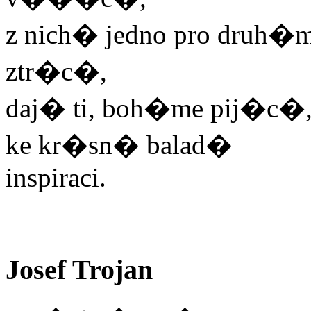
z nich� jedno pro druh�m 
ztr�c�,
daj� ti, boh�me pij�c�
ke kr�sn� balad�
inspiraci.
Josef Trojan