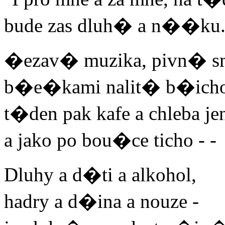
bude zas dluh� a n��ku.
�ezav� muzika, pivn� s
b�e�kami nalit� b�icho
t�den pak kafe a chleba je
a jako po bou�ce ticho - -
Dluhy a d�ti a alkohol,
hadry a d�ina a nouze -