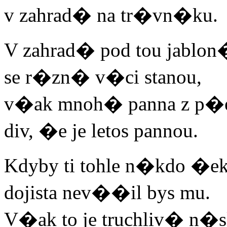
v zahrad� na tr�vn�ku.
V zahrad� pod tou jablo
se r�zn� v�ci stanou,
v�ak mnoh� panna z p�e
div, �e je letos pannou.
Kdyby ti tohle n�kdo �ek
dojista nev��il bys mu.
V�ak to je truchliv� n�s