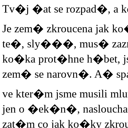
Tv�j �at se rozpad�, a kd
Je zem� zkroucena jak ko
te�, sly���, mus� zazn
ko�ka prot�hne h�bet, j
zem� se narovn�. A� sp
ve kter�m jsme musili mlu
jen o �ek�n�, naslouchat
zat�m co jak ko�ky zkr