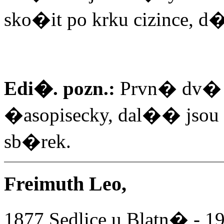
sko�it po krku cizince, 
Edi�. pozn.:
Prvn� dv� 
�asopisecky, dal�� jso
sb�rek.
Freimuth Leo,
1877 Sedlice u Blatn� - 