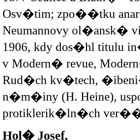
Osv�tim; zpo��tku ana
Neumannovy ol�ansk� vily,
1906, kdy dos�hl titulu 
v Modern� revue, Moder
Rud�ch kv�tech, �ibeni
n�m�iny (H. Heine), u
protiklerik�ln�ch ver�
Hol� Josef,