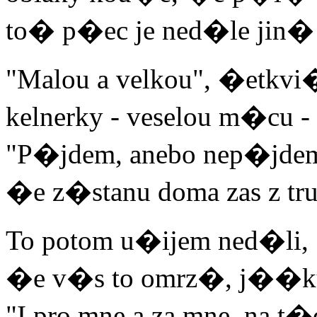
to� p�ec je ned�le jin�
"Malou a velkou", �etkvi
kelnerky - veselou m�cu -
"P�jdem, anebo nep�jde
�e z�stanu doma zas z tru
To potom u�ijem ned�li,
�e v�s to omrz�, j��ku
"I pro mne a za mne, na t