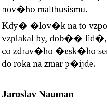
nov�ho malthusismu.
Kdy� �lov�k na to vzpo
vzplakal by, dob�� lid�,
co zdrav�ho �esk�ho se
do roka na zmar p�ijde.
Jaroslav Nauman