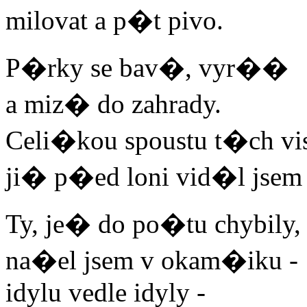
milovat a p�t pivo.
P�rky se bav�, vyr��
a miz� do zahrady.
Celi�kou spoustu t�ch 
ji� p�ed loni vid�l jsem 
Ty, je� do po�tu chybily,
na�el jsem v okam�iku -
idylu vedle idyly -