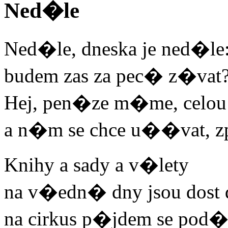
Ned�le
Ned�le, dneska je ned�le
budem zas za pec� z�vat
Hej, pen�ze m�me, celou
a n�m se chce u��vat, z
Knihy a sady a v�lety
na v�edn� dny jsou dost 
na cirkus p�jdem se pod�