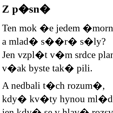
Z p�sn�
Ten mok �e jedem �mo
a mlad� s��r� s�ly?
Jen vzpl�t v�m srdce pl
v�ak byste tak� pili.
A nedbali t�ch rozum�,
kdy� kv�ty hynou ml�d
jen kdy� se v hlav� roz