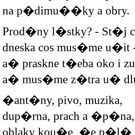
na p�dimu��ky a obry.
Prod�ny l�stky? - St�j c
dneska cos mus�me u�it 
a� praskne t�eba oko i zu
a� mus�me z�tra u� dl
�ant�ny, pivo, muzika,
dup�rna, prach a �p�na,
oblaky kou�e, �e p�l� z