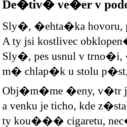
De�tiv� ve�er v podo
Sly�, �ehta�ka hovoru, 
A ty jsi kostlivec obklope
Sly�, pes usnul v trno�
m� chlap�k u stolu p�s
Obj�m�me �eny, v�tr j
a venku je ticho, kde z�st
ty kou��� cigaretu, ne