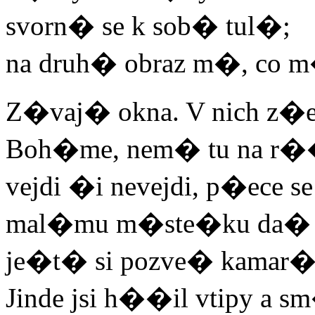
svorn� se k sob� tul�;
na druh� obraz m�, co
Z�vaj� okna. V nich z�
Boh�me, nem� tu na r�
vejdi �i nevejdi, p�ece 
mal�mu m�ste�ku da� s
je�t� si pozve� kamar�
Jinde jsi h��il vtipy a 