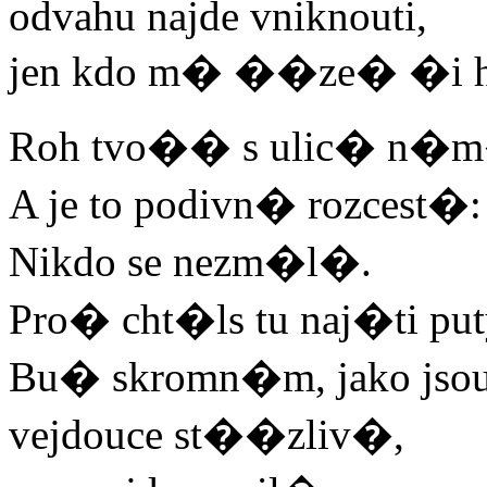
odvahu najde vniknouti,
jen kdo m� ��ze� �i h
Roh tvo�� s ulic� n�
A je to podivn� rozcest�:
Nikdo se nezm�l�.
Pro� cht�ls tu naj�ti pu
Bu� skromn�m, jako jsou
vejdouce st��zliv�,