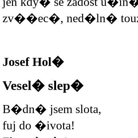
jen kdy� se zadost u�in
zv��ec�, ned�ln� tou
Josef Hol�
Vesel� slep�
B�dn� jsem slota,
fuj do �ivota!