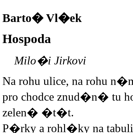
Barto� Vl�ek
Hospoda
Milo�i Jirkovi
Na rohu ulice, na rohu 
pro chodce znud�n� tu h
zelen� �t�t.
P�rky a rohl�ky na tabul