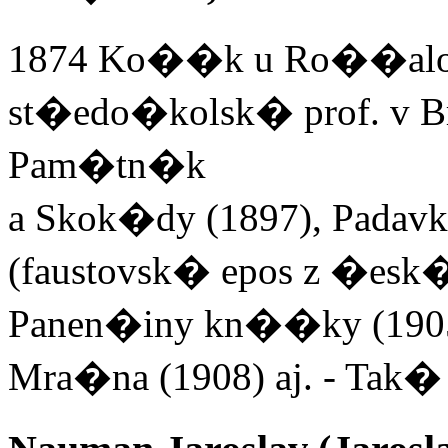
1874 Ko��k u Ro��alovi
st�edo�kolsk� prof. v Br
Pam�tn�k
a Skok�dy (1897), Pada
(faustovsk� epos z �esk� 
Panen�iny kn��ky (1905)
Mra�na (1908) aj. - Tak� 