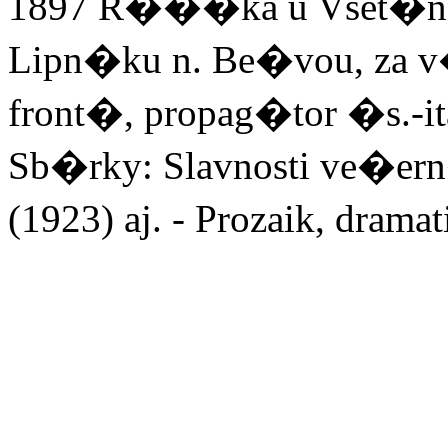
1897 R���ka u Vset�na -
Lipn�ku n. Be�vou, za v
front�, propag�tor �s.-i
Sb�rky: Slavnosti ve�ern
(1923) aj. - Prozaik, drama