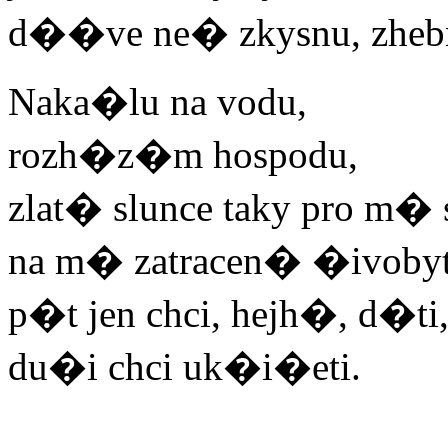
d��ve ne� zkysnu, zheb
Naka�lu na vodu,
rozh�z�m hospodu,
zlat� slunce taky pro m
na m� zatracen� �ivoby
p�t jen chci, hejh�, d�ti
du�i chci uk�i�eti.