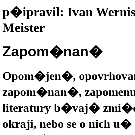
p�ipravil: Ivan Wernisc
Meister
Zapom�nan�
Opom�jen�, opovrhova
zapom�nan�, zapomenut�
literatury b�vaj� zmi�
okraji, nebo se o nich u�