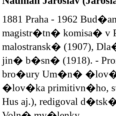
Nauman Jaroslav (Jarosl
1881 Praha - 1962 Bud�a
magistr�tn� komisa� v 
malostransk� (1907), Dla
jin� b�sn� (1918). - Proz
bro�ury Um�n� �lov�
�lov�ka primitivn�ho, s
Hus aj.), redigoval d�ts
Voln� my�lenky.