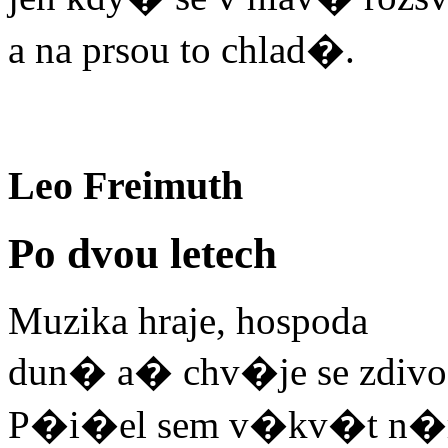
a na prsou to chlad�.
Leo Freimuth
Po dvou letech
Muzika hraje, hospoda
dun� a� chv�je se zdivo
P�i�el sem v�kv�t n�