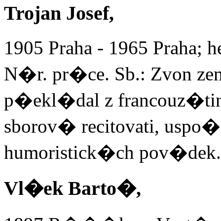
Trojan Josef,
1905 Praha - 1965 Praha; h
N�r. pr�ce. Sb.: Zvon zem
p�ekl�dal z francouz�ti
sborov� recitovati, usp
humoristick�ch pov�dek.
Vl�ek Barto�,