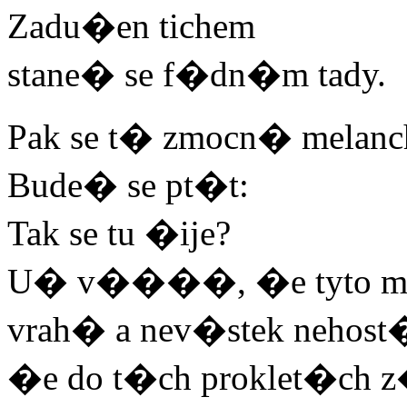
Zadu�en tichem
stane� se f�dn�m tady.
Pak se t� zmocn� melanch
Bude� se pt�t:
Tak se tu �ije?
U� v����, �e tyto m�
vrah� a nev�stek nehost
�e do t�ch proklet�ch 