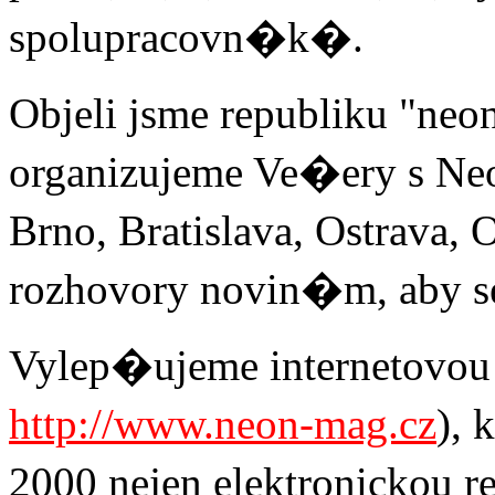
spolupracovn�k�.
Objeli jsme republiku "n
organizujeme Ve�ery s Ne
Brno, Bratislava, Ostrav
rozhovory novin�m, aby s
Vylep�ujeme internetovou
http://www.neon-mag.cz
), 
2000 nejen elektronickou r