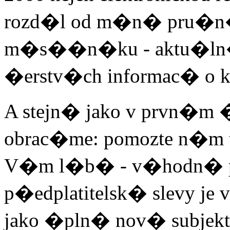
rozd�l od m�n� pru�n
m�s��n�ku - aktu�ln�m
�erstv�ch informac� o 
A stejn� jako v prvn�m 
obrac�me: pomozte n�m t
V�m l�b� - v�hodn� p
p�edplatitelsk� slevy je 
jako �pln� nov� subjek