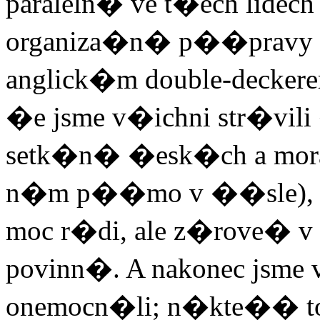
paraleln� ve t�ech lidec
organiza�n� p��pravy 
anglick�m double-deckerem
�e jsme v�ichni str�vil
setk�n� �esk�ch a mo
n�m p��mo v ��sle), 
moc r�di, ale z�rove� v 
povinn�. A nakonec jsme
onemocn�li; n�kte�� to 