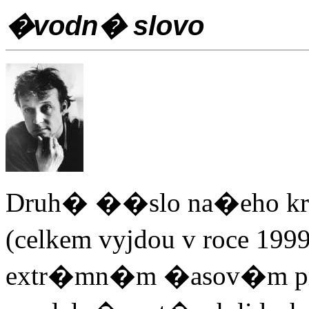
�vodn� slovo
Druh� ��slo na�eho k
(celkem vyjdou v roce 199
extr�mn�m �asov�m pres