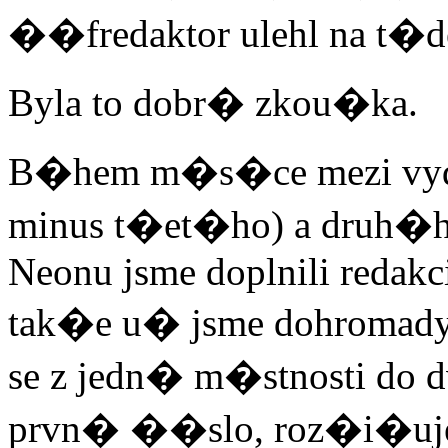
��fredaktor ulehl na t�d
Byla to dobr� zkou�ka.
B�hem m�s�ce mezi vy
minus t�et�ho) a druh�
Neonu jsme doplnili redakc
tak�e u� jsme dohromady
se z jedn� m�stnosti do
prvn� ��slo, roz�i�uj