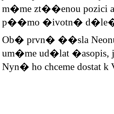
m�me zt��enou pozici a 
p��mo �ivotn� d�le�
Ob� prvn� ��sla Neonu
um�me ud�lat �asopis, 
Nyn� ho chceme dosta