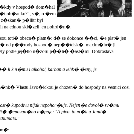
n�kdy v hospod� dom�hal
id�t ob�anku?", v�, o �em
z�skan� p�llitr byl
h najednou skl�zeli jen pohrd�n�.
sou toti� obecn� platn�: d� se dokonce ��ci, �e plat� jen
 u� od p��rody hospod� nep��telsk�, maxim�ln� ji
�lety podle jej�ho n�zoru p��li� �ast�mi. Dobroslava
 k n�mu i alkohol, karban a lehk� �eny, je
nk� Vlastu Javo�ickou je chozen� do hospody na vesnici cosi
ost� kupodivu nijak nepohor�uje. Nejen�e dovol� sv�mu
lit� �epovan�ho n�poje: "A pivo, to m�li u Jand�
hutnalo."
nov�
: