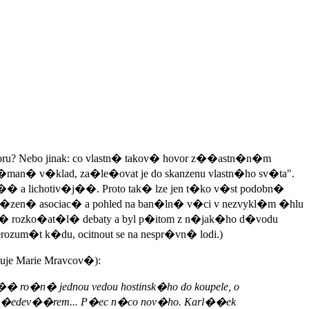
u? Nebo jinak: co vlastn� takov� hovor z��astn�n�m
an� v�klad, za�le�ovat je do skanzenu vlastn�ho sv�ta".
 a lichotiv�j��. Proto tak� lze jen t�ko v�st podobn�
�et�zen� asociac� a pohled na ban�ln� v�ci v nezvykl�m �hlu
obn� rozko�at�l� debaty a byl p�itom z n�jak�ho d�vodu
erozum�t k�du, ocitnout se na nespr�vn� lodi.)
tuje Marie Mravcov�):
e�� ro�n� jednou vedou hostinsk�ho do koupele, o
ko p�edev��rem... P�ec n�co nov�ho. Karl��ek