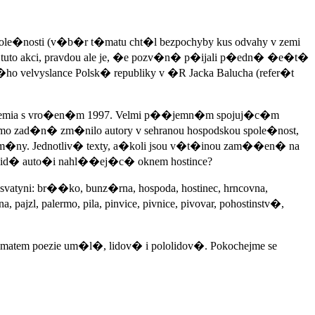
pole�nosti (v�b�r t�matu cht�l bezpochyby kus odvahy v zemi
 tuto akci, pravdou ale je, �e pozv�n� p�ijali p�edn� �e�t�
o velvyslance Polsk� republiky v �R Jacka Balucha (refer�t
demia s vro�en�m 1997. Velmi p��jemn�m spojuj�c�m
o zad�n� zm�nilo autory v sehranou hospodskou spole�nost,
gurm�ny. Jednotliv� texty, a�koli jsou v�t�inou zam��en� na
s vid� auto�i nahl��ej�c� oknem hostince?
yni: br��ko, bunz�rna, hospoda, hostinec, hrncovna,
zl, palermo, pila, pinvice, pivnice, pivovar, pohostinstv�,
matem poezie um�l�, lidov� i pololidov�. Pokochejme se