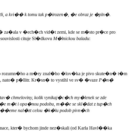
i, a kvi�� k tomu tak p�irozen�, �e obraz je �pln�.
� za�ala v �ech�ch vid�t zemi, kde se m�sto pr�ce pro
vislosti cituje Sl�dkovu
M�lnickou baladu
:
. Pro rozumn�ho a m�ry znal�ho �lov�ka je pivo skute�n� t�m
nato� p�llitr. Kr�sn� to vystihl ve sv� �vaze
P�n�
v� chmeloviny, kolik vynikaj�c�ch my�lenek se zde
�e m�t i opa�nou podobu, m��e se skl�dat z tup�ch
 m��eme nal�zt celou �k�lu podob pivn�ch
mace, kter� bychom jinde nez�skali (od Karla Havl��ka