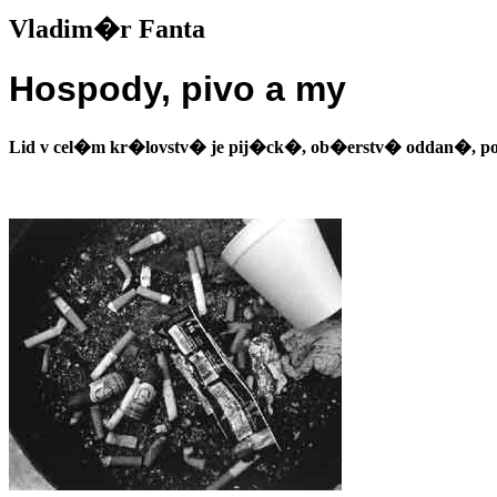
Vladim�r Fanta
Hospody, pivo a my
Lid v cel�m kr�lovstv� je pij�ck�, ob�erstv� oddan�, p