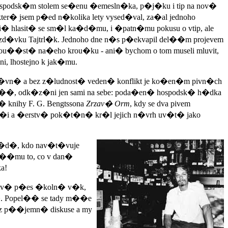
a hospodsk�m stolem se�enu �emesln�ka, p�j�ku i tip na nov�
er� jsem p�ed n�kolika lety vysed�val, za�al jednoho
� hlasit� se sm�l ka�d�mu, i �patn�mu pokusu o vtip, ale
ezd�vku Tajtrl�k. Jednoho dne n�s p�ekvapil del��m projevem
 sou��st� na�eho krou�ku - ani� bychom o tom museli mluvit,
i, lhostejno k jak�mu.
r�vn� a bez z�ludnost� veden� konflikt je ko�en�m pivn�ch
a��, odk�z�ni jen sami na sebe: poda�en� hospodsk� h�dka
 knihy F. G. Bengtssona
Zrzav� Orm
, kdy se dva pivem
e�i a �erstv� pok�t�n� kr�l jejich n�vrh uv�t� jako
ka�d�, kdo nav�t�vuje
ep��mu to, co v dan�
a!
tstv� p�es �koln� v�k,
k�. Popel�� se tady m��e
e z p��jemn� diskuse a my