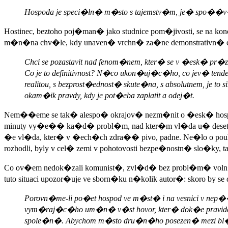
Hospoda je speci�ln� m�sto s tajemstv�m, je� spo��v�
Hostinec, beztoho poj�man� jako studnice pom�jivosti, se na 
m�n�na chv�le, kdy unaven� vrchn� za�ne demonstrativn� d�v
Chci se pozastavit nad fenom�nem, kter� se v �esk� pr�ze 
Co je to definitivnost? N�co ukon�uj�c�ho, co jev� tenden
realitou, s bezprost�ednost� skute�na, s absolutnem, je
okam�ik pravdy, kdy je pot�eba zaplatit a odej�t.
Nem��eme se tak� alespo� okrajov� nezm�nit o �esk� hosp
minuty vy�e�� ka�d� probl�m, nad kter�m vl�da u� deset let
�e vl�da, kter� v �ech�ch zdra�� pivo, padne. Ne�lo o p
rozhodli, byly v cel� zemi v pohotovosti bezpe�nostn� slo�ky
Co ov�em nedok�zali komunist�, zvl�d� bez probl�m� voln� 
tuto situaci upozor�uje ve sborn�ku n�kolik autor�: skoro by 
Porovn�me-li po�et hospod ve m�st� i na vesnici v ne
vym�raj�c�ho um�n� v�st hovor, kter� dok�e pravid
spole�n�. Abychom m�sto dru�n�ho posezen� mezi bl�zk�