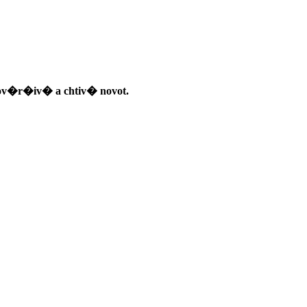
ov�r�iv� a chtiv� novot.