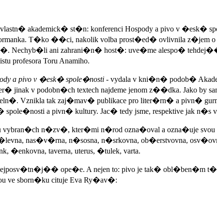
 vlastn� akademick� st�n: konferenci Hospody a pivo v �esk� s
rmanka. T�ko ��ci, nakolik volba prost�ed� ovlivnila z�jem o
ov�. Nechyb�li ani zahrani�n� host�: uve�me alespo� tehdej��h
stu profesora Toru Anamiho.
ody a pivo v �esk� spole�nosti
- vydala v kni�n� podob� Aka
� jinak v podobn�ch textech najdeme jenom z��dka. Jako by sam
miteln�. Vznikla tak zaj�mav� publikace pro liter�rn� a pivn� 
ole�nosti a pivn� kultury. Jac� tedy jsme, respektive jak n�
bran�ch n�zv�, kter�mi n�rod ozna�oval a ozna�uje svou svat
levna, nas�v�rna, n�sosna, n�srkovna, ob�erstvovna, osv�ovna, paj
k, �enkovna, taverna, uterus, �tulek, varta.
 nejposv�tn�j�� ope�e. A nejen to: pivo je tak� obl�ben�m t�
rou ve sborn�ku cituje Eva Ry�av�: