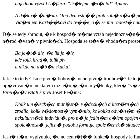
najednou vyzval L�flera: "D�lejme �u�ata!" Aplaus.
A d�laj� �u�ata. Oba dva vstr�� proti sob� p�st� pod 
Vid�m jen Karl��kovi do tv��e, o�i se mu radost� n
D� se tedy shrnout, �e k hospod� m�me vztah nejednozna�n�.
n�rod �van� v pivnic�ch. Hospoda se st�v� vhodn�m prost�e
Ba je�t� div, �e lid je �iv,
kde tolik hrad�, tolik piv
a nikde na d�b�n skutku!
Jak je to tedy? Jsme pivn� bohov�, nebo pivn� troubov�? Je
op�vovan�m nektarem rozja�uj�c�m my�lenky, kter� "v�e pso
Brou�k�v vztah k pivu
Josef Pe�ina:
Kolik um�leck�ch manifest�, v�deck�ch a liter�rn�ch d
zrodilo, kolik v�domost� vym�nilo, ke kolika odv�n�
nekulturn�ch individu�, pro n� je jedin�m c�lem opo
spole�nost�, jejich� podobu formuje spole�ensk� situace
Jasn� n�m vyplynulo, �e nejcenn�j�� funkc� hospody je funkce