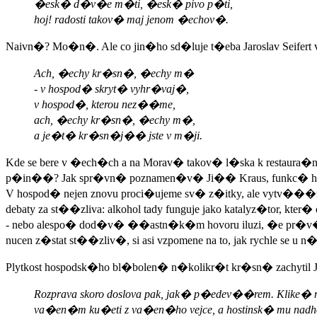
�esk� d�v�e m�ti, �esk� pivo p�ti,
hoj! radosti takov� maj jenom �echov�.
Naivn�? Mo�n�. Ale co jin�ho sd�luje t�eba Jaroslav Seifert
Ach, �echy kr�sn�, �echy m�
- v hospod� skryt� vyhr�vaj�,
v hospod�, kterou nez��me,
ach, �echy kr�sn�, �echy m�,
a je�t� kr�sn�j�� jste v m�ji.
Kde se bere v �ech�ch a na Morav� takov� l�ska k restau
p�in��? Jak spr�vn� poznamen�v� Ji�� Kraus, funkc� hospo
V hospod� nejen znovu proci�ujeme sv� z�itky, ale vytv��
debaty za st��zliva: alkohol tady funguje jako katalyz�tor
- nebo alespo� dod�v� ��astn�k�m hovoru iluzi, �e pr�v� to
nucen z�stat st��zliv�, si asi vzpomene na to, jak rychle se 
Plytkost hospodsk�ho bl�bolen� n�kolikr�t kr�sn� zachytil Ja
Rozprava skoro doslova pak, jak� p�edev��rem. Klike� m
va�en�m ku�eti z va�en�ho vejce, a hostinsk� mu nad