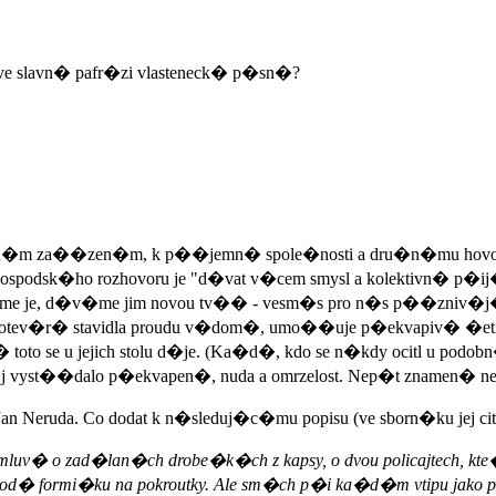
 ve slavn� pafr�zi vlasteneck� p�sn�?
ra�n�m za��zen�m, k p��jemn� spole�nosti a dru�n�mu hovor
dsk�ho rozhovoru je "d�vat v�cem smysl a kolektivn� p�ij�m
�me je, d�v�me jim novou tv�� - vesm�s pro n�s p��zniv�j��
, kter� otev�r� stavidla proudu v�dom�, umo��uje p�ekvapiv� 
to se u jejich stolu d�je. (Ka�d�, kdo se n�kdy ocitl u pod
u n�j vyst��dalo p�ekvapen�, nuda a omrzelost. Nep�t znamen� n
n Neruda. Co dodat k n�sleduj�c�mu popisu (ve sborn�ku jej ci
luv� o zad�lan�ch drobe�k�ch z kapsy, o dvou policajtech, kt
hod� formi�ku na pokroutky. Ale sm�ch p�i ka�d�m vtipu ja