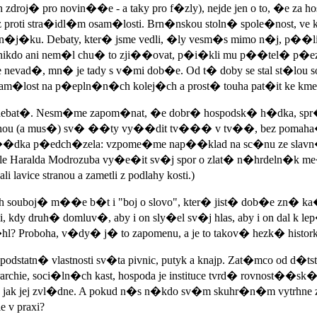
 zdroj� pro novin��e - a taky pro f�zly), nejde jen o to, �e z
ti stra�idl�m osam�losti. Brn�nskou stoln� spole�nost, ve kt
�j�ku. Debaty, kter� jsme vedli, �ly vesm�s mimo n�j, p��li
, a nikdo ani nem�l chu� to zji��ovat, p�i�kli mu p��tel� p�
e nevad�, mn� je tady s v�mi dob�e. Od t� doby se stal st�lou
sam�lost na p�epln�n�ch kolej�ch a prost� touha pat�it ke kmen
c� debat�. Nesm�me zapom�nat, �e dobr� hospodsk� h�dka, sp
ci mohou (a mus�) sv� ��ty vy��dit tv��� v tv��, bez pomah
ez��dka p�edch�zela: vzpome�me nap��klad na sc�nu ze slavn�
 Haralda Modrozuba vy�e�it sv�j spor o zlat� n�hrdeln�k m
ice stranou a zametli z podlahy kosti.)
 souboj� m��e b�t i "boj o slovo", kter� jist� dob�e zn� 
 kdy druh� domluv�, aby i on sly�el sv�j hlas, aby i on dal k l
Proboha, v�dy� j� to zapomenu, a je to takov� hezk� histork
atn� vlastnosti sv�ta pivnic, putyk a knajp. Zat�mco od d�
ie, soci�ln�ch kast, hospoda je instituce tvrd� rovnost��s
�m, jak jej zvl�dne. A pokud n�s n�kdo sv�m skuhr�n�m vytrhn
 v praxi?