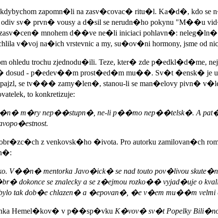
ybychom zapomn�li na zasv�covac� ritu�l. Ka�d�, kdo se 
a odiv sv� prvn� vousy a d�sil se nerudn�ho pokynu "M��u v
asv�cen� mnohem d��ve ne�li iniciaci pohlavn�: neleg�ln� 
la v�voj na�ich vrstevnic a my, su�ov�ni hormony, jsme od nic
ohledu trochu zjednodu�ili. Teze, kter� zde p�edkl�d�me, nej
�st�v� dosud - p�edev��m prost�ed�m mu��. Sv�t �ensk� je
ak� pajzl, se tv��� zamy�len�, stanou-li se man�elovy pivn� v
elek, to konkretizuje:
a�n� m�ry nep��stupn�, ne-li p��mo nep��telsk�. A pat��-li
avopo�estnost.
br�zc�ch z venkovsk�ho �ivota. Pro autorku zamilovan�ch rom�
n�:
�ko. V��n� mentorka Javo�ick� se nad touto pov�livou skute�n
br� dokonce se znalecky a se z�ejmou rozko�� vyjad�uje o kva
ale bylo tak dob�e chlazen� a �epovan�, �e v�em mu��m velmi c
Blanka Hemel�kov� v p��sp�vku
K�vov� sv�t Popelky Bili�