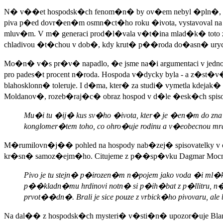
N� v��et hospodsk�ch fenom�n� by ov�em nebyl �pln�, kd
piva p�ed dovr�en�m osmn�ct�ho roku �ivota, vystavoval n
mluv�m. V m� generaci prod�l�vala v�t�ina mlad�k� toto z
chladivou �t�chou v dob�, kdy krut� p��roda do�asn� urychli
Mo�n� v�s pr�v� napadlo, �e jsme na�i argumentaci v jednom 
pro pades�t procent n�roda. Hospoda v�dycky byla - a z
blahosklonn� toleruje. I d�ma, kter� za studi� vymetla kdej
Moldanov�, rozeb�raj�c� obraz hospod v d�le �esk�ch spisovat
Mu�i tu �ij� kus sv�ho �ivota, kter� je �en�m do zn
konglomer�tem toho, co ohro�uje rodinu a v�eobecnou mr
M�rumilovn�j�� pohled na hospody nab�zej� spisovatelky v o
kr�sn� samoz�ejm�ho. Citujeme z p��sp�vku Dagmar Moc
Pivo je tu stejn� p�irozen�m n�pojem jako voda �i ml
p��kladn�mu hrdinovi notn� si p�ih�bat z p�llitru, n�
prvot��dn�. Brali je sice pouze z vrbick�ho pivovaru, 
Na dal�� z hospodsk�ch mysteri� v�sti�n� upozor�uje 