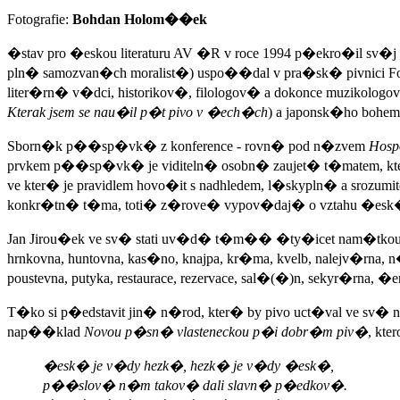
Fotografie:
Bohdan Holom��ek
�stav pro �eskou literaturu AV �R v roce 1994 p�ekro�il sv�j
pln� samozvan�ch moralist�) uspo��dal v pra�sk� pivnici Fo
liter�rn� v�dci, historikov�, filologov� a dokonce muzikolog
Kterak jsem se nau�il p�t pivo v �ech�ch
) a japonsk�ho bohemi
Sborn�k p��sp�vk� z konference - rovn� pod n�zvem
Hosp
prvkem p��sp�vk� je viditeln� osobn� zaujet� t�matem, kter
ve kter� je pravidlem hovo�it s nadhledem, l�skypln� a srozu
konkr�tn� t�ma, toti� z�rove� vypov�daj� o vztahu �esk� sp
Jan Jirou�ek ve sv� stati uv�d� t�m�� �ty�icet nam�tkou vy
hrnkovna, huntovna, kas�no, knajpa, kr�ma, kvelb, nalejv�rna, n�
poustevna, putyka, restaurace, rezervace, sal�(�)n, sekyr�rna, �en
T�ko si p�edstavit jin� n�rod, kter� by pivo uct�val ve sv�
nap��klad
Novou p�sn� vlasteneckou p�i dobr�m piv�
, kte
�esk� je v�dy hezk�, hezk� je v�dy �esk�,
p��slov� n�m takov� dali slavn� p�edkov�.