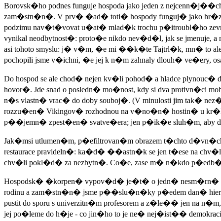
Borovsk�ho podnes funguje hospoda jako jeden z nejcenn�j��ch
zam�stn�n�. V prv� �ad� toti� hospody funguj� jako hr�z pro
podzimu nav�t�vovat u�at� mlad�k trochu p�itroubl�ho zevn
vynikal neodbytnost�: proto�e nikdo nev�d�l, jak se jmenuje
asi tohoto smyslu: j� v�m, �e mi ��k�te Tajtrl�k, mn� to al
pochopili jsme v�ichni, �e jej k n�m zahnaly dlouh� ve�ery, o
Do hospod se ale chod� nejen kv�li pohod� a hladce plynou
hovor�. Jde snad o posledn� mo�nost, kdy si dva protivn�
n�s vlastn� vrac� do doby souboj�. (V minulosti jim tak� n
rozzu�en� Vikingov� rozhodnou na v�no�n� hostin� u kr�le
p��jemn� zpest�en� svatve�era; jen p�ik�e sluh�m, aby dali lav
Jak�msi utlumen�m, p�efiltrovan�m obrazem t�chto d�vn�ch
restaurace pravideln�: ka�d� ��astn�k se jen t�ese na chv�li,
chv�li pokl�d� za nezbytn�. Co�e, zase m� n�kdo p�edb�hl? 
Hospodsk� �korpen� vypov�d� je�t� o jedn� nesm�rn� podst
rodinu a zam�stn�n� jsme p��slu�n�ky p�edem dan� hierarch
pustit do sporu s univerzitn�m profesorem a z�le�� jen na n
jej po�leme do h�je - co jin�ho to je ne� nej�ist�� demokracie