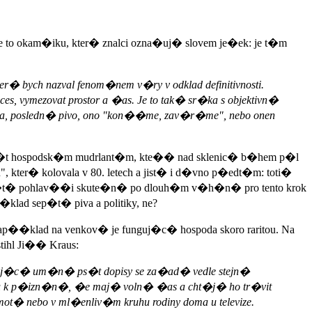
e to okam�iku, kter� znalci ozna�uj� slovem je�ek: je t�m
er� bych nazval fenom�nem v�ry v odklad definitivnosti.
es, vymezovat prostor a �as. Je to tak� sr�ka s objektivn�
n�vka, posledn� pivo, ono "kon��me, zav�r�me", nebo onen
l�t hospodsk�m mudrlant�m, kte�� nad sklenic� b�hem p�l
er� kolovala v 80. letech a jist� i d�vno p�edt�m: toti�
i�t� pohlav��i skute�n� po dlouh�m v�h�n� pro tento krok
klad sep�t� piva a politiky, ne?
�klad na venkov� je funguj�c� hospoda skoro raritou. Na
tihl Ji�� Kraus:
�raj�c� um�n� ps�t dopisy se za�ad� vedle stejn�
 k p�izn�n�, �e maj� voln� �as a cht�j� ho tr�vit
� nebo v ml�enliv�m kruhu rodiny doma u televize.