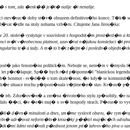
 v tom, zda �enk�� je�t� nalije �i nenalije.
konci otev�rac� doby st�v� obrazem definitivn�ho konce. T�k� s
at �idle na stoly nohama vzh�ru. Citujeme Jana Jirou�ka:
20. stolet� vyskytuje v souvislosti s hospodsk�m prost�ed�m a kt
ci m�t v�eobecnou platnost, uzav�rat n�jakou konstelaci �i proc
 to singularita te� a tady. A m� to b�t z�ejm� i posledn� objed
od� jako fenom�nu politick�m. Nebojte se, nem�m v �myslu 
 p�e�lapuje. Sp�� bych r�d p�ipomn�l "blanickou legendu", kt
ouh� bonmot - sv�d�� o tom skute�nost, �e kdy� se komunist
, tak�e situace trochu p�ipom�nala v�jime�n� stav. Kr�sn� p��
trh. Zdra�ov�n� a zm�na �ivotn�ho stylu zp�sobily, �e nap�
se dalo ��ci, �e �e�i maj� o sv� hospody strach. P�esn� to vys
p��li� d�vn� minulosti a dnes, sm�me vyslovit obavu, �e vym
eln� udr�ovat neform�ln� krou�ky p��tel maj�c�ch odvahu
mi lidmi ned�vali p�ednost jenom pit� lahvov�ho piva o samot