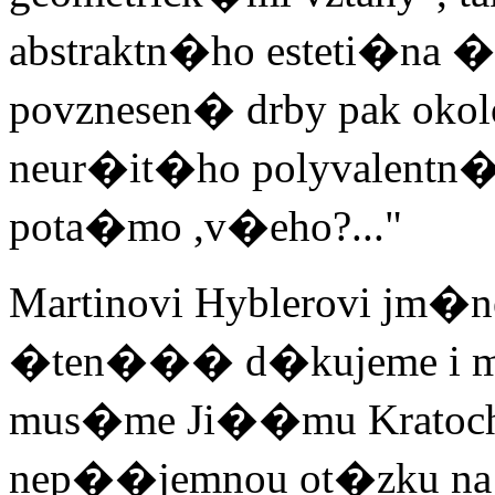
abstraktn�ho esteti�na �
povznesen� drby pak ok
neur�it�ho polyvalent
pota�mo ,v�eho?..."
Martinovi Hyblerovi jm
�ten��� d�kujeme i my.
mus�me Ji��mu Kratochvi
nep��jemnou ot�zku na t