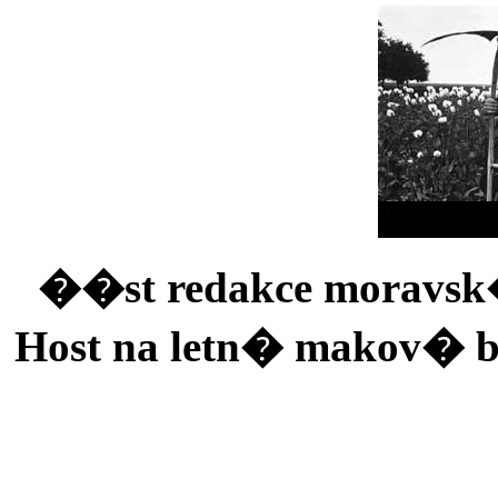
��st redakce moravs
Host na letn� makov�