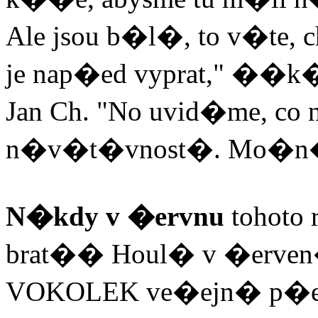
Ale jsou b�l�, to v�te, c
je nap�ed vyprat," ��k� 
Jan Ch. "No uvid�me, co
n�v�t�vnost�. Mo�n� to
N�kdy v �ervnu
tohoto 
brat�� Houl� v �erve
VOKOLEK ve�ejn� p�e