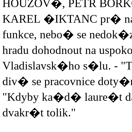
HOUZOV�, PETR BORK
KAREL �IKTANC pr� nab
funkce, nebo� se nedok
hradu dohodnout na uspo
Vladislavsk�ho s�lu. - "
div� se pracovnice dot
"Kdyby ka�d� laure�t da
dvakr�t tolik."