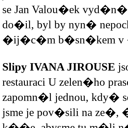
se Jan Valou�ek vyd�n�
do�il, byl by nyn� nep
�ij�c�m b�sn�kem v 
Slipy IVANA JIROUSE
js
restauraci U zelen�ho praset
zapomn�l jednou, kdy� se 
jsme je pov�sili na ze�,
k��e, abysme tu m�li n�