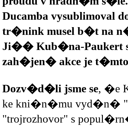
proudu v hradn�m s�le.
Ducamba vysublimoval d
tr�nink musel b�t na n
Ji�� Kub�na-Paukert 
zah�jen� akce je t�m
Dozv�d�li jsme se
, �e 
ke kni�n�mu vyd�n� "dvo
"trojrozhovor" s popul�r