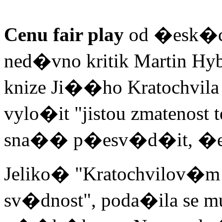
Cenu fair play
od �esk�
ned�vno kritik Martin Hyb
knize Ji��ho Kratochvi
vylo�it "jistou zmatenost
sna�� p�esv�d�it, �e 
Jeliko� "Kratochvilov�m
sv�dnost", poda�ila se 