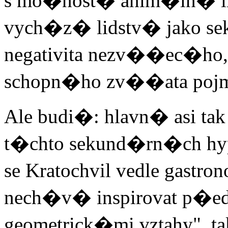
s mo�nost� anim�ln� in
vych�z� lidstv� jako se
negativita nezv��ec�ho,
schopn�ho zv��ata pojm
Ale budi�: hlavn� asi tak
t�chto sekund�rn�ch hy
se Kratochvil vedle gast
nech�v� inspirovat p�
geometrick�mi vztahy", 