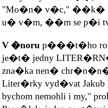
"Mo�n� v�c," ��k� Iv
u� v�m, ��m se p�i tv
V �noru
p���t�ho roku
je�t� jedny LITER�RN�
zna�ka nen� chr�n�n�,
Liter�rky vyd�vat Jakub
bychom nemohli i my," pr