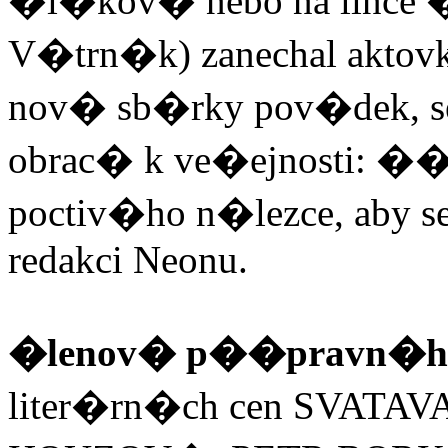
�i�kov� nebo na lince �.
V�trn�k) zanechal aktov
nov� sb�rky pov�dek, 
obrac� k ve�ejnosti:
poctiv�ho n�lezce, aby 
redakci Neonu.
�lenov� p��pravn�h
liter�rn�ch cen SVA