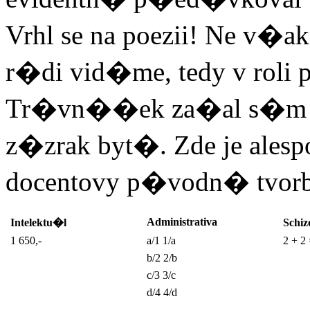
Vrhl se na poezii! Ne v�
r�di vid�me, tedy v roli
Tr�vn��ek za�al s�m zp
z�zrak byt�. Zde je ale
docentovy p�vodn� tvorb
Administrativa
Intelektu�l
Schiz
1 650,-
a/1 1/a
2 + 2 
b/2 2/b
c/3 3/c
d/4 4/d