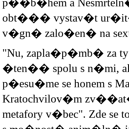
p��b�hem a Nesmrtel
obt��� vystav�t ur�it�
v�gn� zalo�en� na sexu
"Nu, zapla�p�mb� za ty 
�ten�� spolu s n�mi, al
p�esu�me se honem s Mar
Kratochvilov�m zv��at�m
metafory v�bec". Zde se 