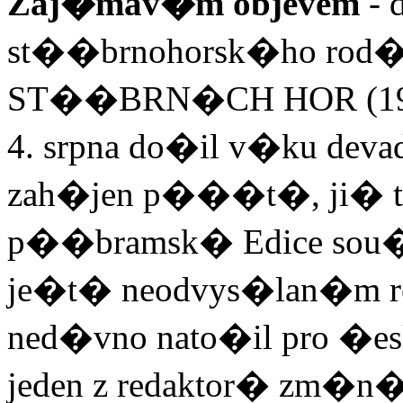
Zaj�mav�m objevem
- 
st��brnohorsk�ho ro
ST��BRN�CH HOR (1907-1
4. srpna do�il v�ku deva
zah�jen p���t�, ji�
p��bramsk� Edice sou�
je�t� neodvys�lan�m roz
ned�vno nato�il pro �
jeden z redaktor� zm�n�