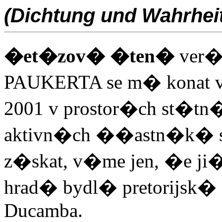
(Dichtung und Wahrheit
�et�zov� �ten�
ver
PAUKERTA se m� konat ve 
2001 v prostor�ch st�tn
aktivn�ch ��astn�k� s
z�skat, v�me jen, �e ji
hrad� bydl� pretorijsk�
Ducamba.