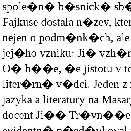
spole�n� b�snick� sb�r
Fajkuse dostala n�zev, kt
nejen o podm�nk�ch, 
jej�ho vzniku: Ji� vzh�r
O� h��e, �e jistotu v t
liter�rn� v�dci. Jeden 
jazyka a literatury na Ma
docent Ji�� Tr�vn��ek 
evidentn� p�ed�vkoval te