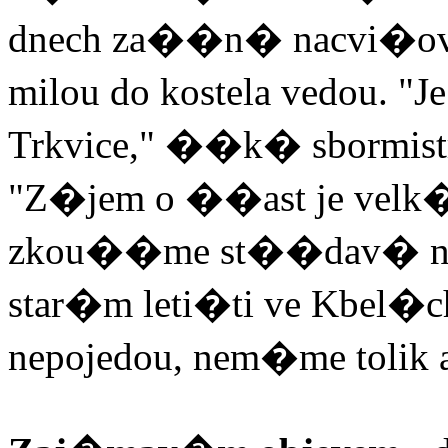
dnech za��n� nacvi�ovat
milou do kostela vedou. "
Trkvice," ��k� sborm
"Z�jem o ��ast je velk�
zkou��me st��dav� na s
star�m leti�ti ve Kbel�
nepojedou, nem�me tolik a