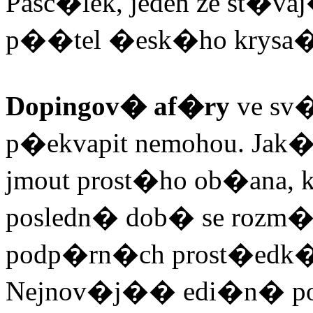
Pasc�lek, jeden ze st�
p��tel �esk�ho krysa
Dopingov� af�ry
ve sv�
p�ekvapit nemohou. Jak
jmout prost�ho ob�ana,
posledn� dob� se ro
podp�rn�ch prost�edk� i
Nejnov�j�� edi�n� po�i