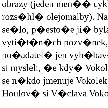
obrazy (jeden men�� cyk
rozs�hl� olejomalby). Na
se�lo, p�esto�e ji� byl
vyti�t�n�ch pozv�nek, 
po�adatel� jen vyh�bav�
si mysleli, �e kdy� Vokol
se n�kdo jmenuje Vokolek,
Houlov� si V�clava Voko