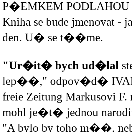
P�EMKEM PODLAHOU 
Kniha se bude jmenovat -
den. U� se t��me.
"Ur�it� bych ud�lal
st
lep��," odpov�d� IVA
freie Zeitung Markusovi F.
mohl je�t� jednou narodit,
"A bylo by toho m��, neb