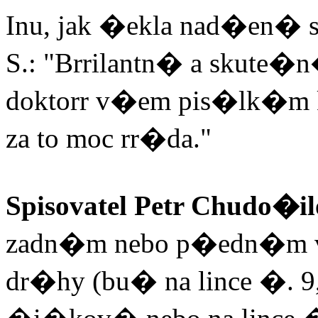
Inu, jak �ekla nad�en� s
S.: "Brrilantn� a skute�
doktorr v�em pis�lk�m
za to moc rr�da."
Spisovatel Petr Chudo�il
zadn�m nebo p�edn�m v
dr�hy (bu� na lince �. 9