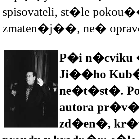
spisovateli, st�le pokou
zmaten�j��, ne� opravd
P�i n�cviku
Ji��ho Kub�n
ne�t�st�. Poh
autora pr�v�
zd�en�, kr�t