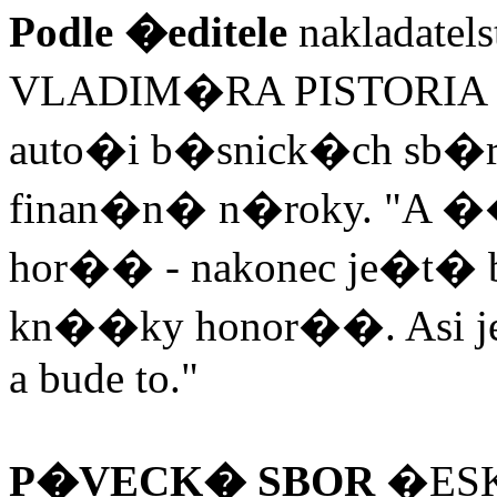
Podle �editele
nakladatel
VLADIM�RA PISTORIA
auto�i b�snick�ch sb�
finan�n� n�roky. "A �
hor�� - nakonec je�t� b
kn��ky honor��. Asi je
a bude to."
P�VECK� SBOR
�ESK