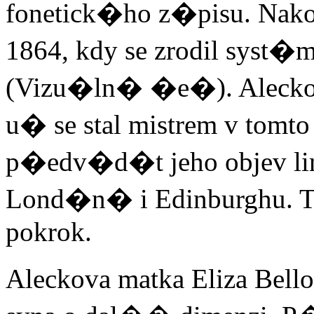
fonetick�ho z�pisu. Nako
1864, kdy se zrodil syst
(Vizu�ln� �e�). Aleckov
u� se stal mistrem v tomt
p�edv�d�t jeho objev li
Lond�n� i Edinburghu. T
pokrok.
Aleckova matka Eliza Be