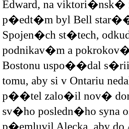
Edward, na viktori�nsk� 
p�edt�m byl Bell star
Spojen�ch st�tech, odku
podnikav�m a pokrokov�
Bostonu uspo��dal s�rii
tomu, aby si v Ontariu ne
p��tel zalo�il nov� d
sv�ho posledn�ho syna o
p�emluvil Alecka, aby do