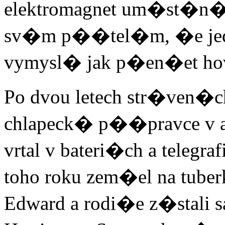
elektromagnet um�st�n� 
sv�m p��tel�m, �e jed
vymysl� jak p�en�et hovo
Po dvou letech str�ven�ch
chlapeck� p��pravce v 
vrtal v bateri�ch a tel
toho roku zem�el na tube
Edward a rodi�e z�stali