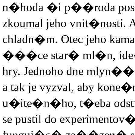
n�hoda �i p��roda pos
zkoumal jeho vnit�nosti. 
chladn�m. Otec jeho kama
���ce star� ml�n, ide
hry. Jednoho dne mlyn��e
a tak je vyzval, aby kon
u�ite�n�ho, t�eba odstr
se pustil do experimento
funguj�c� za��zen� s lo