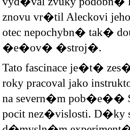
vyd�val zvuky podobn� li
znovu vr�til Aleckovi je
otec nepochybn� tak� douf
�e�ov� �stroj�.
Tato fascinace je�t� ze
roky pracoval jako instruk
na severn�m pob�e�� Sk
pocit nez�vislosti. D�k
d�mysln�m experiment�