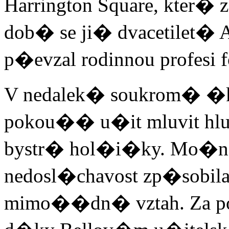
Harrington Square, kter�
dob� se ji� dvacetilet� 
p�evzal rodinnou profesi 
V nedalek� soukrom� �ko
pokou�� u�it mluvit h
bystr� hol�i�ky. Mo�
nedosl�chavost zp�sobila
mimo��dn� vztah. Za p