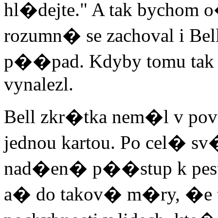
hl�dejte." A tak bychom 
rozumn� se zachoval i Be
p��pad. Kdyby tomu tak by
vynalezl.
Bell zkr�tka nem�l v po
jednou kartou. Po cel� sv
nad�en� p��stup k pestr
a� do takov� m�ry, �e 