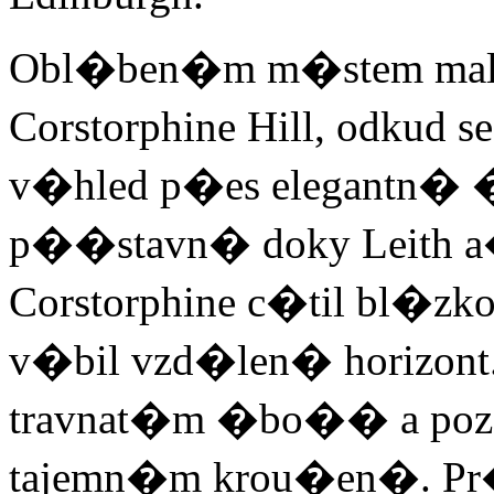
Obl�ben�m m�stem mal�h
Corstorphine Hill, odkud 
v�hled p�es elegantn� 
p��stavn� doky Leith a
Corstorphine c�til bl�zko
v�bil vzd�len� horizont.
travnat�m �bo�� a pozor
tajemn�m krou�en�. Pr�