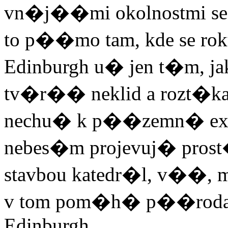
vn�j��mi okolnostmi se
to p��mo tam, kde se rok
Edinburgh u� jen t�m, j
tv�r�� neklid a rozt�kan
nechu� k p��zemn� exist
nebes�m projevuj� prost
stavbou katedr�l, v��,
v tom pom�h� p��roda,
Edinburgh.