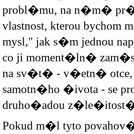
probl�mu, na n�m� pr�v
vlastnost, kterou bychom m
mysl," jak s�m jednou nap
co ji moment�ln� zam�
na sv�t� - v�etn� otce,
samotn�ho �ivota - se pr
druho�adou z�le�itost�
Pokud m�l tyto povahov� 