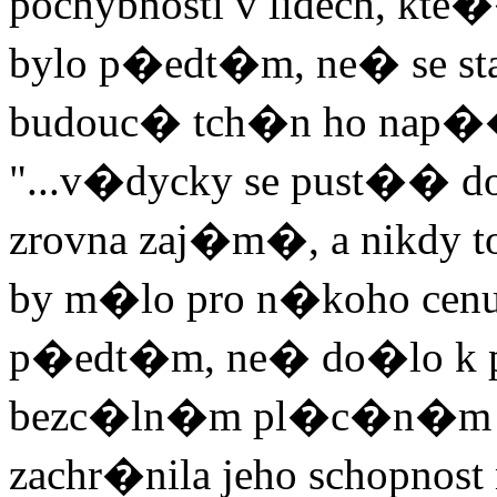
pochybnosti v lidech, kt
bylo p�edt�m, ne� se st
budouc� tch�n ho nap��k
"...v�dycky se pust�� 
zrovna zaj�m�, a nikdy 
by m�lo pro n�koho cen
p�edt�m, ne� do�lo k p
bezc�ln�m pl�c�n�m se
zachr�nila jeho schopnos