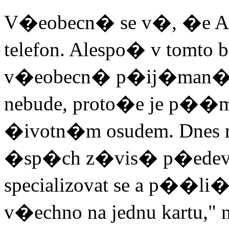
V�eobecn� se v�, �e Ale
telefon. Alespo� v tomt
v�eobecn� p�ij�man�m
nebude, proto�e je p��m
�ivotn�m osudem. Dnes 
�sp�ch z�vis� p�edev
specializovat se a p��li�
v�echno na jednu kartu," n