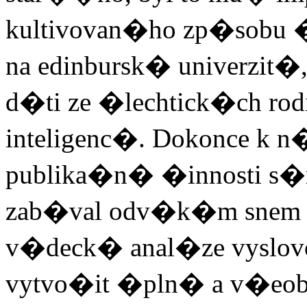
kultivovan�ho zp�sobu 
na edinbursk� univerzit�
d�ti ze �lechtick�ch rod
inteligenc�. Dokonce k
publika�n� �innosti s�m
zab�val odv�k�m snem v
v�deck� anal�ze vyslov
vytvo�it �pln� a v�eo