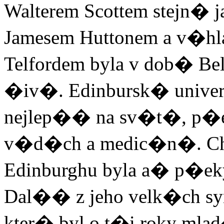
Walterem Scottem stejn� j
Jamesem Huttonem a v�hl
Telfordem byla v dob� B
�iv�. Edinbursk� univerz
nejlep�� na sv�t�, 
v�d�ch a medic�n�. Cha
Edinburghu byla a� p�ek
Dal�� z jeho velk�ch syn
kter� byl o t�i roky mla