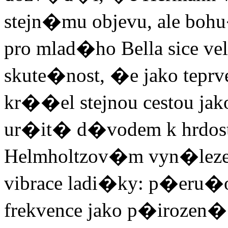
stejn�mu objevu, ale bo
pro mlad�ho Bella sice v
skute�nost, �e jako teprv
kr��el stejnou cestou ja
ur�it� d�vodem k hrdosti
Helmholtzov�m vyn�leze
vibrace ladi�ky: p�eru�
frekvence jako p�irozen� 