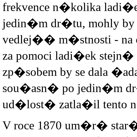
frekvence n�kolika ladi
jedin�m dr�tu, mohly by 
vedlej�� m�stnosti - na
za pomoci ladi�ek stejn
zp�sobem by se dala �ada
sou�asn� po jedin�m d
ud�lost� zatla�il tento
V roce 1870 um�r� star��