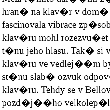
hran� na klav�r v dom� n
fascinovala vibrace zp�
klav�ru mohl rozezvu�et 
t�nu jeho hlasu. Tak� si
klav�ru ve vedlej��m b
st�nu slab� ozvuk odpov
klav�ru. Tehdy se v Bell
pozd�j��ho velkolep�h