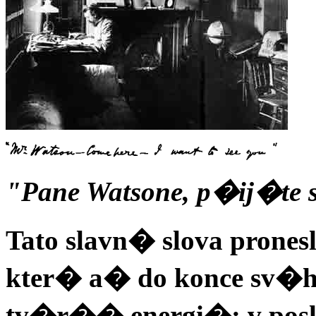
"Pane Watsone, p�ij�te 
Tato slavn� slova prones
kter� a� do konce sv�h
tv�r�� energi�: v po