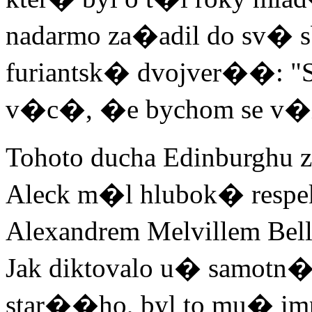
nadarmo za�adil do sv�
furiantsk� dvojver��: "
v�c�, �e bychom se v�ic
Tohoto ducha Edinburghu z
Aleck m�l hlubok� respe
Alexandrem Melvillem B
Jak diktovalo u� samotn
star��ho, byl to mu� 