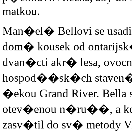
matkou.
Man�el� Bellovi se usad
dom� kousek od ontarijsk
dvan�cti akr� lesa, ovo
hospod��sk�ch staven�
�ekou Grand River. Bella 
otev�enou n�ru��, a kd
zasv�til do sv� metody