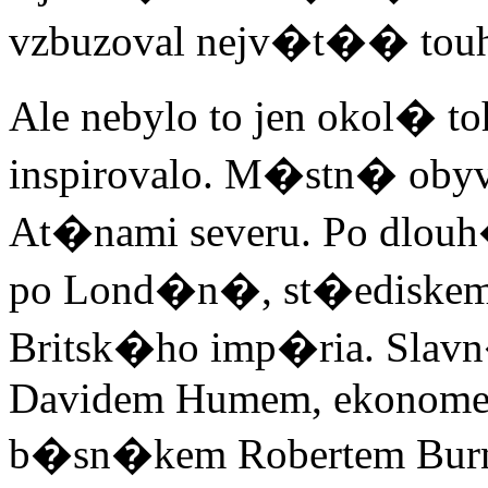
vzbuzoval nejv�t�� touh
Ale nebylo to jen okol� t
inspirovalo. M�stn� obyva
At�nami severu. Po dlouh
po Lond�n�, st�ediskem
Britsk�ho imp�ria. Slavn
Davidem Humem, ekonom
b�sn�kem Robertem Burn