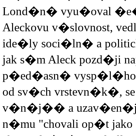
Lond�n� vyu�oval �e�
Aleckovu v�slovnost, ved
ide�ly soci�ln� a politi
jak s�m Aleck pozd�ji na
p�ed�asn� vysp�l�ho 
od sv�ch vrstevn�k�, s
v�n�j�� a uzav�en�j��
n�mu "chovali op�t jako k 