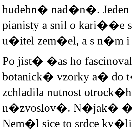
hudebn� nad�n�. Jeden 
pianisty a snil o kari��e 
u�itel zem�el, a s n�m i
Po jist� �as ho fascino
botanick� vzorky a� do 
zchladila nutnost otrock
n�zvoslov�. N�jak� �as 
Nem�l sice to srdce kv�l