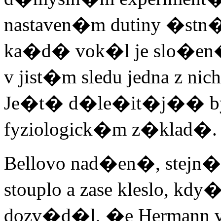
nastaven�m dutiny �stn�
ka�d� vok�l je slo�en
v jist�m sledu jedna z ni
Je�t� d�le�it�j�� bylo,
fyziologick�m z�klad�.
Bellovo nad�en�, stejn� 
stouplo a zase kleslo, kd
dozv�d�l, �e Hermann v