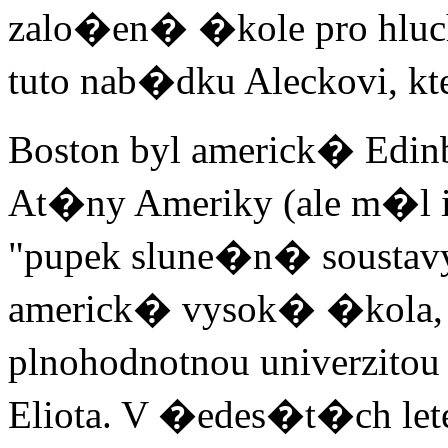
zalo�en� �kole pro hlu
tuto nab�dku Aleckovi, 
Boston byl americk� Edi
At�ny Ameriky (ale m�l
"pupek slune�n� soustavy
americk� vysok� �kola, 
plnohodnotnou univerzito
Eliota. V �edes�t�ch le