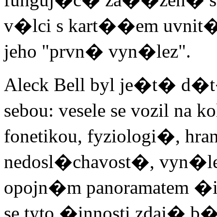
v�lci s kart��em uvnit�. B
jeho "prvn� vyn�lez".
Aleck Bell byl je�t� d�t
sebou: vesele se vozil n
fonetikou, fyziologi�, hr
nedosl�chavost�, vyn�le
opojn�m panoramatem �
se tyto �innosti zdaj� b