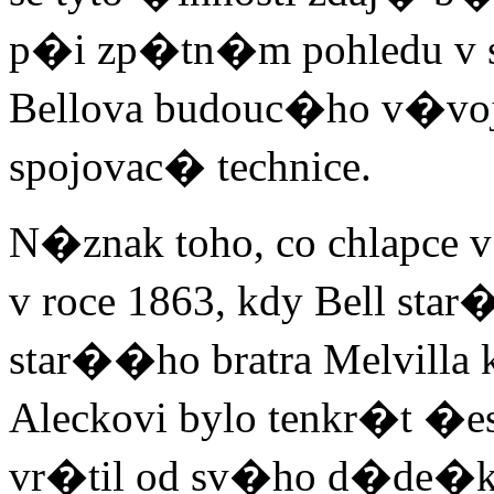
p�i zp�tn�m pohledu v
Bellova budouc�ho v�v
spojovac� technice.
N�znak toho, co chlapce v
v roce 1863, kdy Bell sta
star��ho bratra Melvill
Aleckovi bylo tenkr�t �es
vr�til od sv�ho d�de�ka 