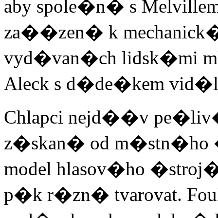
aby spole�n� s Melvillem 
za��zen� k mechanick
vyd�van�ch lidsk�mi ml
Aleck s d�de�kem vid�
Chlapci nejd��v pe�liv�
z�skan� od m�stn�ho �e
model hlasov�ho �stroj
p�k r�zn� tvarovat. Fou