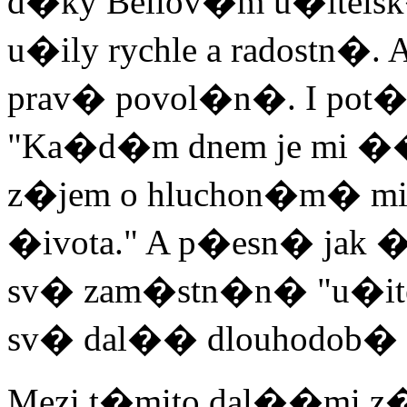
d�ky Bellov�m u�itelsk
u�ily rychle a radostn�.
prav� povol�n�. I pot�, c
"Ka�d�m dnem je mi �
z�jem o hluchon�m� mi
�ivota." A p�esn� jak �
sv� zam�stn�n� "u�itel
sv� dal�� dlouhodob� a
Mezi t�mito dal��mi z�