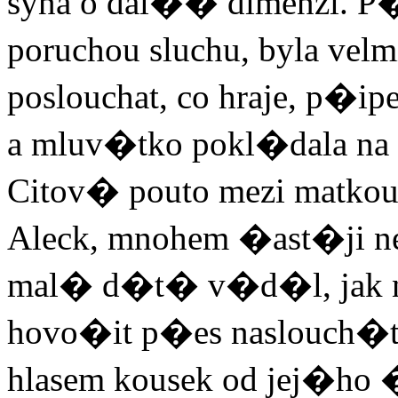
syna o dal�� dimenzi. 
poruchou sluchu, byla velm
poslouchat, co hraje, p�ip
a mluv�tko pokl�dala na
Citov� pouto mezi matkou 
Aleck, mnohem �ast�ji ne
mal� d�t� v�d�l, jak na
hovo�it p�es naslouch�t
hlasem kousek od jej�ho �