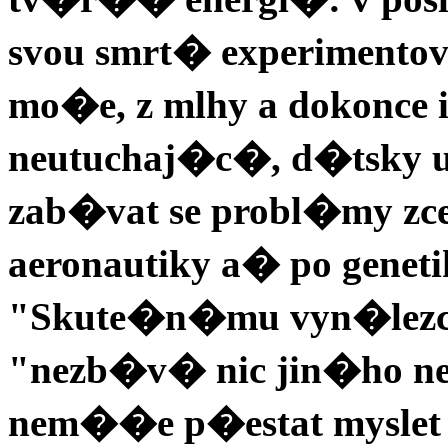
svou smrt� experimentova
mo�e, z mlhy a dokonce i
neutuchaj�c�, d�tsky u
zab�vat se probl�my zce
aeronautiky a� po genet
"Skute�n�mu vyn�lezci
"nezb�v� nic jin�ho ne
nem��e p�estat myslet 