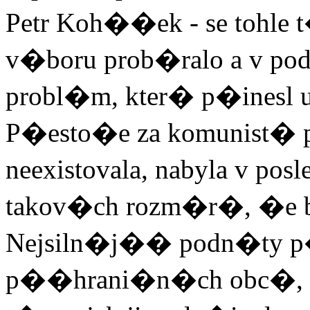
Petr Koh��ek - se tohl
v�boru prob�ralo a v pod
probl�m, kter� p�inesl 
P�esto�e za komunist� p
neexistovala, nabyla v po
takov�ch rozm�r�, �e b
Nejsiln�j�� podn�ty p�
p��hrani�n�ch obc�, 