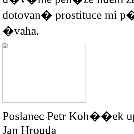
dotovan� prostituce mi 
�vaha.
Poslanec Petr Koh��ek up
Jan Hrouda