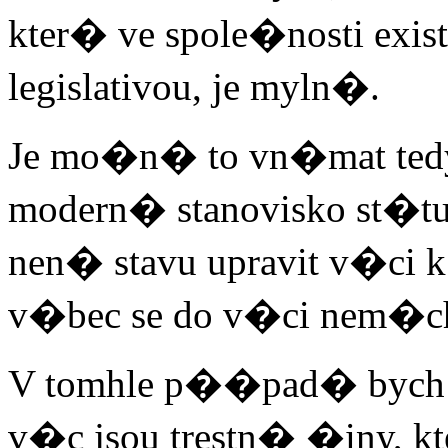
kter� ve spole�nosti exi
legislativou, je myln�.
Je mo�n� to vn�mat tedy
modern� stanovisko st�tu
nen� stavu upravit v�c
v�bec se do v�ci nem�c
V tomhle p��pad� bych s
v�c jsou trestn� �iny, kte