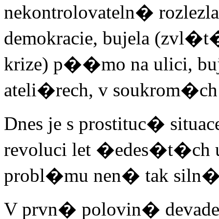
nekontrolovateln� rozle
demokracie, bujela (zvl
krize) p��mo na ulici, bu
ateli�rech, v soukrom�ch 
Dnes je s prostituc� situ
revoluci let �edes�t�ch
probl�mu nen� tak siln�.
V prvn� polovin� devad