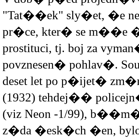
"Tat��ek" sly�et, �e 
pr�ce, kter� se m��e �e
prostituci, tj. boj za v
povznesen� pohlav�. Sou
deset let po p�ijet� 
(1932) tehdej�� policejn
(viz Neon -1/99), b��m�,
z�da �esk�ch �en, bylo