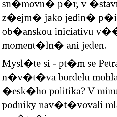
sn�movn� p�r, v �sta
z�ejm� jako jedin� p�i
ob�anskou iniciativu 
moment�ln� ani jeden.
Mysl�te si - pt�m se P
n�v�t�va bordelu mohla
�esk�ho politika? V min
podniky nav�t�vovali m