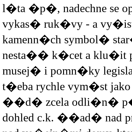
l�ta �p�, nadechne se o
vykas� ruk�vy - a vy�is
kamenn�ch symbol� sta
nesta�� k�cet a klu�it
musej� i pomn�ky legisla
t�eba rychle vym�st jak
��d� zcela odli�n� p
dohled c.k. ��ad� nad 