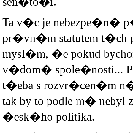
sen�to�i.
Ta v�c je nebezpe�n� 
pr�vn�m statutem t�ch po
mysl�m, �e pokud bychom
v�dom� spole�nosti... Po
t�eba s rozvr�cen�m n
tak by to podle m� neb
�esk�ho politika.