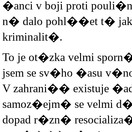
�anci v boji proti pouli�n
n� dalo pohl��et t� jako
kriminalit�.
To je ot�zka velmi sporn
jsem se sv�ho �asu v�no
V zahrani�� existuje �
samoz�ejm� se velmi d
dopad r�zn� resocializa