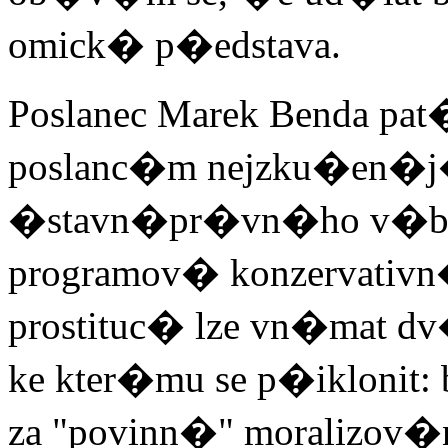
omick� p�edstava.
Poslanec Marek Benda p
poslanc�m nejzku�en�
�stavn�pr�vn�ho v�boru
programov� konzervativn
prostituc� lze vn�mat 
ke kter�mu se p�ikloni
za "povinn�" moralizov�