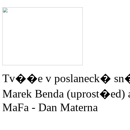
Tv��e v poslaneck� s
Marek Benda (uprost�ed) 
MaFa - Dan Materna