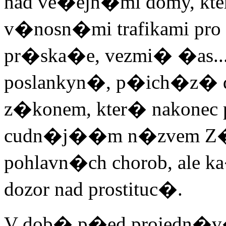
nad ve�ejn�mi domy, kter
v�nosn�mi trafikami pro
pr�ska�e, vezmi� �as...
poslankyn�, p�ich�z� d
z�konem, kter� nakonec 
cudn�j��m n�zvem Z�
pohlavn�ch chorob, al
dozor nad prostituc�.
V dob� p�ed projedn�