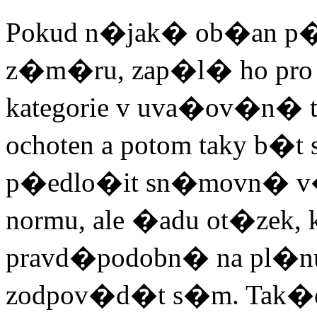
Pokud n�jak� ob�an p
z�m�ru, zap�l� ho pro
kategorie v uva�ov�n� t
ochoten a potom taky b�t
p�edlo�it sn�movn� v�
normu, ale �adu ot�zek, 
pravd�podobn� na pl�nu
zodpov�d�t s�m. Tak�e 