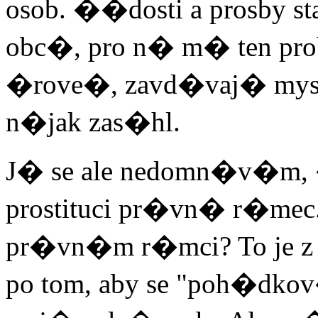
osob. ��dosti a prosby
obc�, pro n� m� ten pro
�rove�, zavd�vaj� mysl
n�jak zas�hl.
J� se ale nedomn�v�m, 
prostituci pr�vn� r�mec
pr�vn�m r�mci? To je z 
po tom, aby se "poh�dko