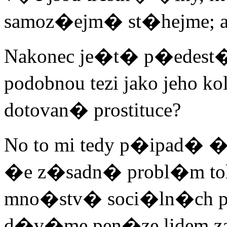
samoz�ejm� st�hejme; a t
Nakonec je�t� p�edest
podobnou tezi jako jeho 
dotovan� prostituce?
No to mi tedy p�ipad� 
�e z�sadn� probl�m toh
mno�stv� soci�ln�ch po
d�v�me pen�ze lidem za