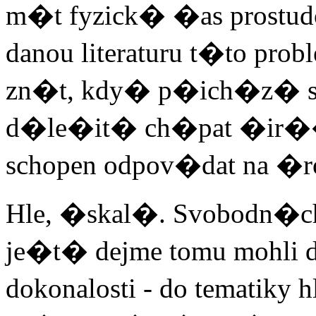
m�t fyzick� �as prostu
danou literaturu t�to prob
zn�t, kdy� p�ich�z� s
d�le�it� ch�pat �ir�� so
schopen odpov�dat na �r
Hle, �skal�. Svobodn�ch
je�t� dejme tomu mohli d
dokonalosti - do tematiky h