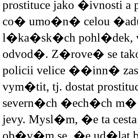
prostituce jako �ivnosti 
co� umo�n� celou �a
l�ka�sk�ch pohl�dek, 
odvod�. Z�rove� se t
policii velice ��inn� zas
vym�tit, tj. dostat prostitu
severn�ch �ech�ch m�
jevy. Mysl�m, �e ta cest
ob�v�m se, �e ud�lat bo