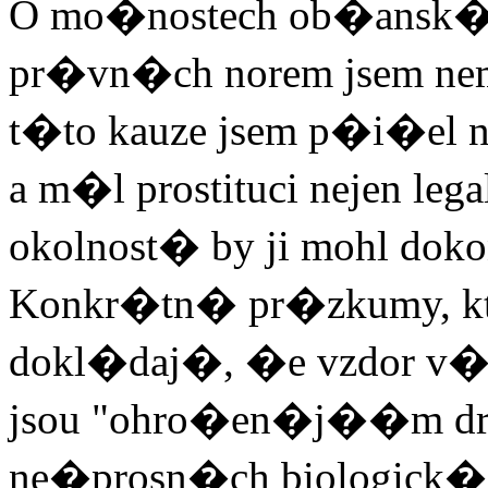
O mo�nostech ob�ansk�ch
pr�vn�ch norem jsem nem
t�to kauze jsem p�i�el 
a m�l prostituci nejen leg
okolnost� by ji mohl do
Konkr�tn� pr�zkumy, k
dokl�daj�, �e vzdor v
jsou "ohro�en�j��m dr
ne�prosn�ch biologick�c