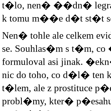
t�lo, nen� ��dn� legrac
k tomu m��e d�t st�t so
Nen� tohle ale celkem ev
se. Souhlas�m s t�m, co
formuloval asi jinak. �e
nic do toho, co d�l� te
t�lem, ale z prostituce
probl�my, kter� p�esah