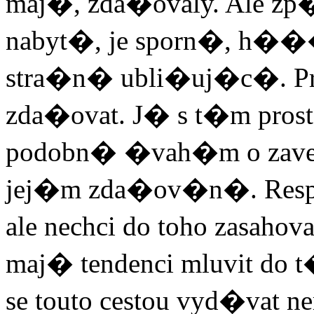
maj�, zda�ovaly. Ale zp
nabyt�, je sporn�, h�
stra�n� ubli�uj�c�. P
zda�ovat. J� s t�m pros
podobn� �vah�m o zaved
jej�m zda�ov�n�. Respekt
ale nechci do toho zasah
maj� tendenci mluvit do
se touto cestou vyd�vat n