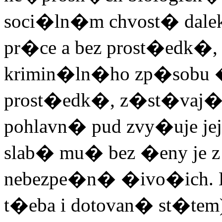
soci�ln�m chvost� dale
pr�ce a bez prost�edk�, 
krimin�ln�ho zp�sobu �i
prost�edk�, z�st�vaj� 
pohlavn� pud zvy�uje jeji
slab� mu� bez �eny je 
nebezpe�n� �ivo�ich. 
t�eba i dotovan� st�te