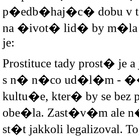
p�edb�haj�c� dobu v t
na �ivot� lid� by m�l
je:
Prostituce tady prost� je
s n� n�co ud�l�m - �
kultu�e, kter� by se bez
obe�la. Zast�v�m ale n�
st�t jakkoli legalizoval