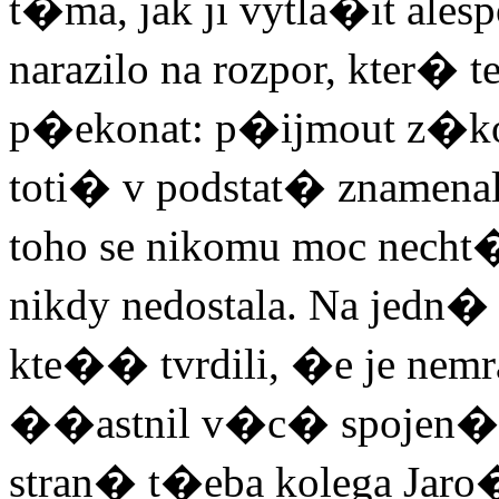
t�ma, jak ji vytla�it ales
narazilo na rozpor, kter�
p�ekonat: p�ijmout z�ko
toti� v podstat� znamenalo
toho se nikomu moc necht
nikdy nedostala. Na jedn�
kte�� tvrdili, �e je nemr
��astnil v�c� spojen�ch
stran� t�eba kolega Jar