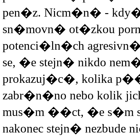
pen�z. Nicm�n� - kdy� j
sn�movn� ot�zkou porno
potenci�ln�ch agresivn�
se, �e stejn� nikdo nem�
prokazuj�c�, kolika p
zabr�n�no nebo kolik jich 
mus�m ��ct, �e s�m 
nakonec stejn� nezbude 