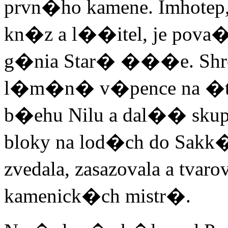
prvn�ho kamene. Imhotep,
kn�z a l��itel, je pov
g�nia Star� ���e. Shr
l�m�n� v�pence na �te
b�ehu Nilu a dal�� skup
bloky na lod�ch do Sakk�
zvedala, zasazovala a tva
kamenick�ch mistr�.