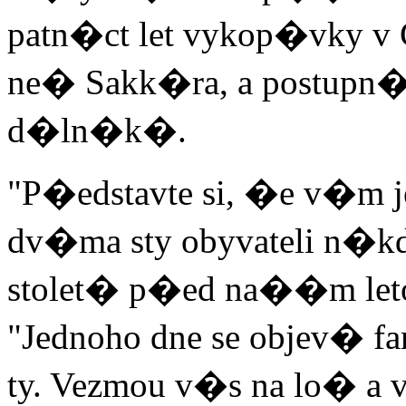
patn�ct let vykop�vky v 
ne� Sakk�ra, a postupn�
d�ln�k�.
"P�edstavte si, �e v�m je
dv�ma sty obyvateli n�
stolet� p�ed na��m le
"Jednoho dne se objev� fa
ty. Vezmou v�s na lo� a 