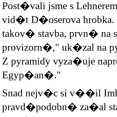
Post�vali jsme s Lehnere
vid�t D�oserova hrobka
takov� stavba, prvn� na 
provizorn�," uk�zal na py
Z pyramidy vyza�uje na
Egyp�an�."
Snad nejv�c si v��il Imho
pravd�podobn� za�al st