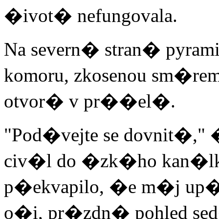
�ivot� nefungovala.
Na severn� stran� pyrami
komoru, zkosenou sm�rem 
otvor� v pr��el�.
"Pod�vejte se dovnit�,"
civ�l do �zk�ho kan�
p�ekvapilo, �e m�j up�
o�i, pr�zdn� pohled se