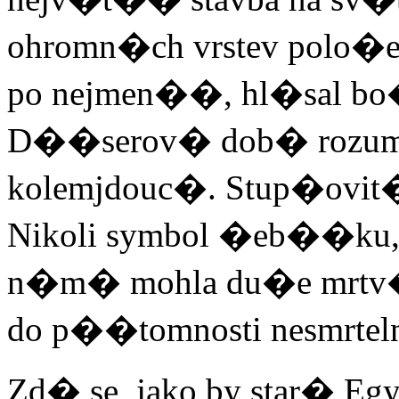
ohromn�ch vrstev polo�
po nejmen��, hl�sal bo�
D��serov� dob� rozu
kolemjdouc�. Stup�ovit
Nikoli symbol �eb��ku,
n�m� mohla du�e mrtv�h
do p��tomnosti nesmrte
Zd� se, jako by star� Eg