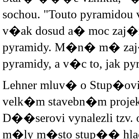
sochou. "Touto pyramidou
v�ak dosud a� moc zaj�ma
pyramidy. M�n� m� zaj�
pyramidy, a v�c to, jak p
Lehner mluv� o Stup�ov
velk�m stavebn�m projek
D��serovi vynalezli tzv.
m�ly m�sto stup�� hlad