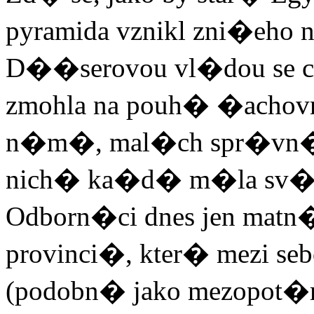
pyramida vznikl zni�eho 
D��serovou vl�dou se ci
zmohla na pouh� �achov
n�m�, mal�ch spr�vn�c
nich� ka�d� m�la sv� v
Odborn�ci dnes jen matn
provinci�, kter� mezi 
(podobn� jako mezopot�m