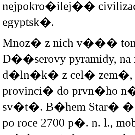
nejpokro�ilej�� civili
egyptsk�.
Mnoz� z nich v��� tom
D��serovy pyramidy, na 
d�ln�k� z cel� zem�, s
provinci� do prvn�ho n
sv�t�. B�hem Star� ���e
po roce 2700 p�. n. l., m