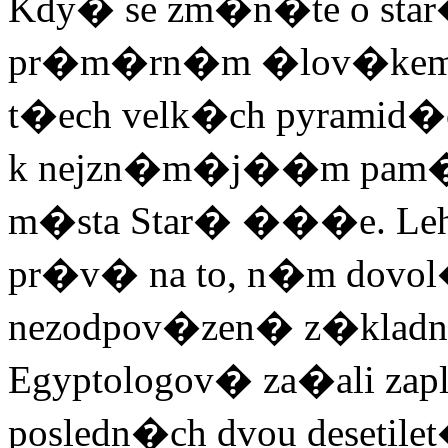
Kdy� se zm�n�te o sta
pr�m�rn�m �lov�kem, ob
t�ech velk�ch pyramid�
k nejzn�m�j��m pam�
m�sta Star� ���e. Lehko
pr�v� na to, n�m dovol�
nezodpov�zen� z�klad
Egyptologov� za�ali zap
posledn�ch dvou desetil