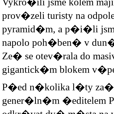
Vykro�ili jsme kolem ma
prov�zeli turisty na od
pyramid�m, a p�i�li jsm
napolo poh�ben� v dun�c
Ze� se otev�rala do ma
gigantick�m blokem v�pe
P�ed n�kolika l�ty za�al
gener�ln�m �editelem P
odkr�vat dv� m�sta na v