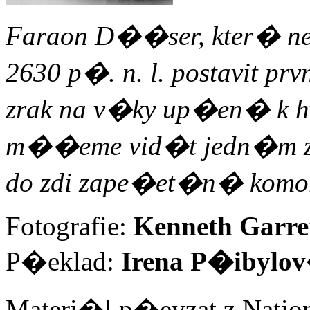
Faraon D��ser, kter� ne
2630 p�. n. l. postavit p
zrak na v�ky up�en� k 
m��eme vid�t jedn�m z
do zdi zape�et�n� komor
Fotografie:
Kenneth Garre
P�eklad:
Irena P�ibylo
Materi�l p�evzat z Nation