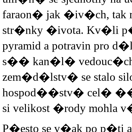
faraon� jak �iv�ch, tak 
str�nky �ivota. Kv�li 
pyramid a potravin pro 
s�� kan�l� vedouc�ch 
zem�d�lstv� se stalo silo
hospod��stv� cel� ��
si velikost �rody mohla 
P�esto se v�ak po p�ti a