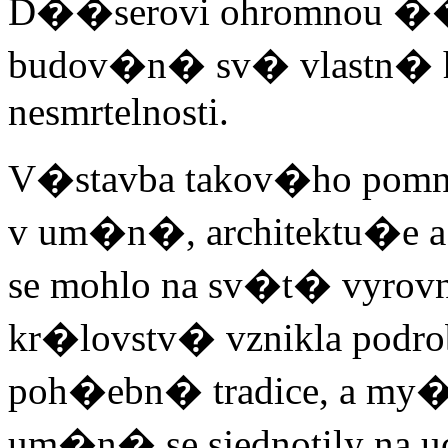
D��serovi ohromnou ��
budov�n� sv� vlastn� h
nesmrtelnosti.
V�stavba takov�ho pomn
v um�n�, architektu�e a 
se mohlo na sv�t� vyrovna
kr�lovstv� vznikla po
poh�ebn� tradice, a my
um�n� se sjednotily n