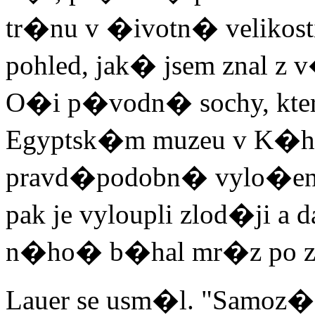
tr�nu v �ivotn� veliko
pohled, jak� jsem znal 
O�i p�vodn� sochy, kter
Egyptsk�m muzeu v K�hi
pravd�podobn� vylo�e
pak je vyloupli zlod�ji a d
n�ho� b�hal mr�z po z
Lauer se usm�l. "Samoz�e