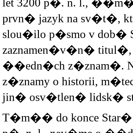
let 3200 p�. n. l., ��m� 
prvn� jazyk na sv�t�, 
slou�ilo p�smo v dob�
zaznamen�v�n� titul�,
��edn�ch z�znam�.
z�znamy o historii, m�
jin� osv�tlen� lidsk� s
T�m�� do konce Star� 