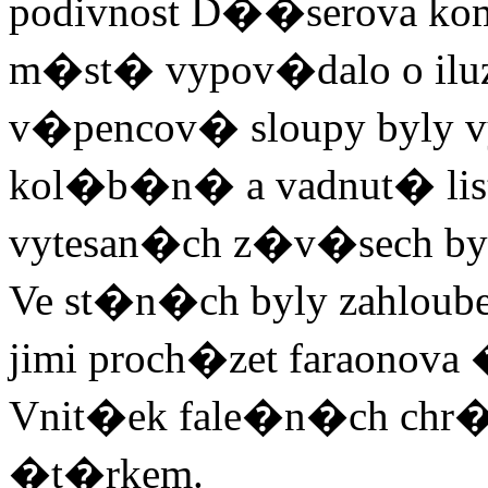
podivnost D��serova kom
m�st� vypov�dalo o il
v�pencov� sloupy byly vy
kol�b�n� a vadnut� list
vytesan�ch z�v�sech byl
Ve st�n�ch byly zahlou
jimi proch�zet faraonova 
Vnit�ek fale�n�ch chr
�t�rkem.