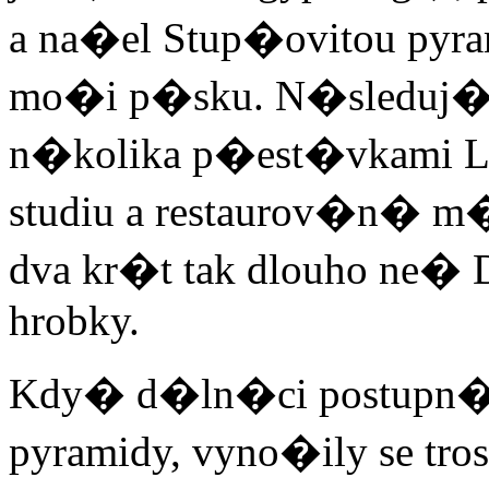
a na�el Stup�ovitou pyra
mo�i p�sku. N�sleduj�c�
n�kolika p�est�vkami 
studiu a restaurov�n� m�
dva kr�t tak dlouho ne�
hrobky.
Kdy� d�ln�ci postupn� 
pyramidy, vyno�ily se tr