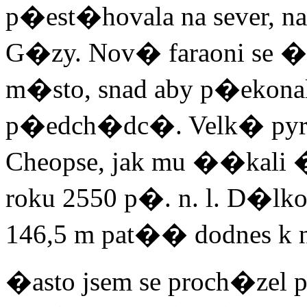
p�est�hovala na sever, 
G�zy. Nov� faraoni se �
m�sto, snad aby p�ekona
p�edch�dc�. Velk� pyram
Cheopse, jak mu ��kali 
roku 2550 p�. n. l. D�
146,5 m pat�� dodnes 
�asto jsem se proch�zel p