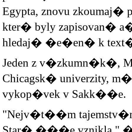
Egypta, znovu zkoumaj�
kter� byly zapisovan� a� 
hledaj� �e�en� k text�
Jeden z v�zkumn�k�, Mar
Chicagsk� univerzity, m�
vykop�vek v Sakk��e.
"Nejv�t��m tajemstv�
Star� ���e vznikla," �