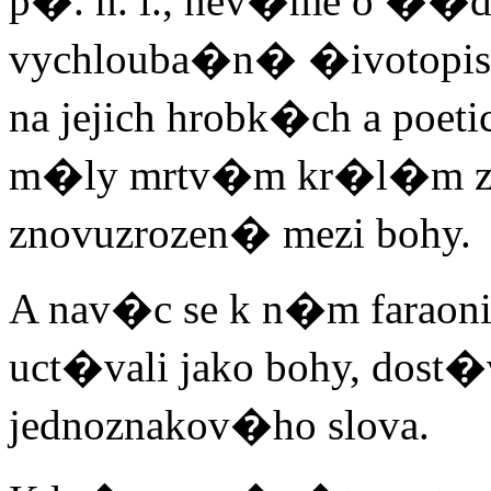
p�. n. l., nev�me o ��dn
vychlouba�n� �ivotop
na jejich hrobk�ch a poet
m�ly mrtv�m kr�l�m za
znovuzrozen� mezi bohy.
A nav�c se k n�m farao
uct�vali jako bohy, dos
jednoznakov�ho slova.