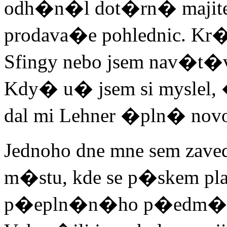
odh�n�l dot�rn� majite
prodava�e pohlednic. Kr�
Sfingy nebo jsem nav�t
Kdy� u� jsem si myslel,
dal mi Lehner �pln� novo
Jednoho dne mne sem zaved
m�stu, kde se p�skem pl
p�epln�n�ho p�edm�st�