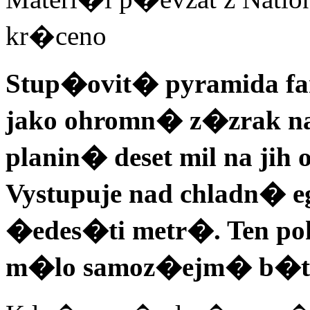
kr�ceno
Stup�ovit� pyramida f
jako ohromn� z�zrak 
planin� deset mil na ji
Vystupuje nad chladn�
�edes�ti metr�. Ten pohl
m�lo samoz�ejm� b�t