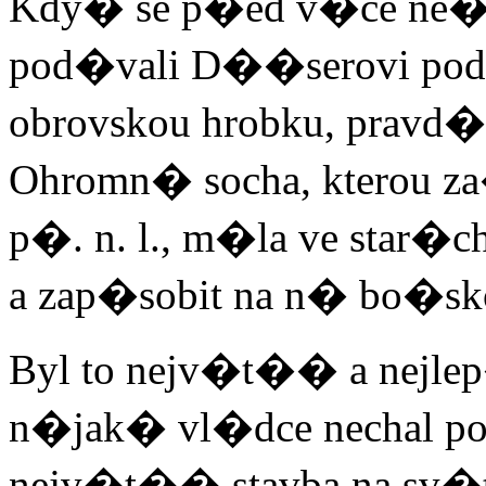
Kdy� se p�ed v�ce ne� 
pod�vali D��serovi pod
obrovskou hrobku, pravd
Ohromn� socha, kterou za
p�. n. l., m�la ve star�
a zap�sobit na n� bo�skou
Byl to nejv�t�� a nejl
n�jak� vl�dce nechal pos
nejv�t�� stavba na sv�