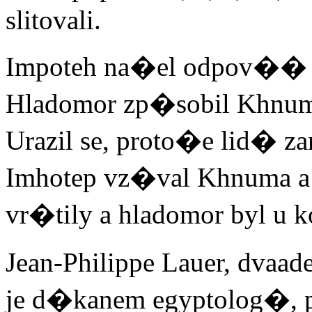
slitovali.
Impoteh na�el odpov�� 
Hladomor zp�sobil Khnum
Urazil se, proto�e lid� z
Imhotep vz�val Khnuma a 
vr�tily a hladomor byl u k
Jean-Philippe Lauer, dvaa
je d�kanem egyptolog�, p