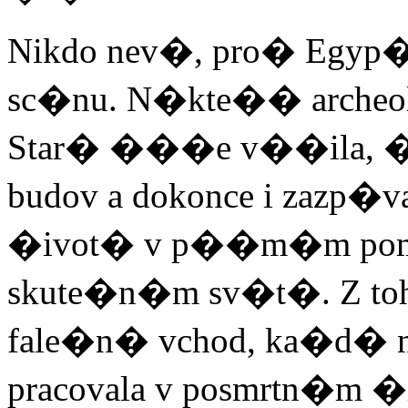
Nikdo nev�, pro� Egyp�an
sc�nu. N�kte�� archeo
Star� ���e v��ila, �
budov a dokonce i zazp�
�ivot� v p��m�m pom�r
skute�n�m sv�t�. Z toh
fale�n� vchod, ka�d� 
pracovala v posmrtn�m �