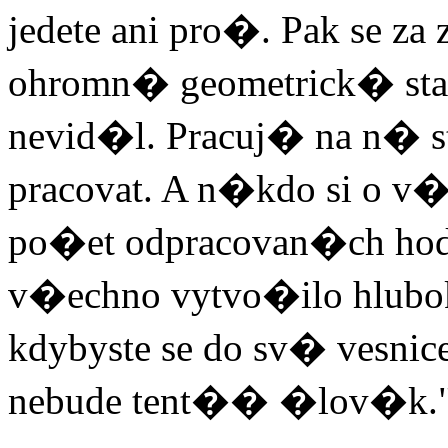
jedete ani pro�. Pak se 
ohromn� geometrick� stav
nevid�l. Pracuj� na n� s
pracovat. A n�kdo si o 
po�et odpracovan�ch hod
v�echno vytvo�ilo hlubo
kdybyste se do sv� vesnic
nebude tent�� �lov�k.