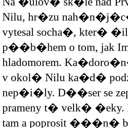
Na �ulov� sk�le nad P
Nilu, hr�zu nah�n�j�c
vytesal socha�, kter� �il
p��b�hem o tom, jak Im
hladomorem. Ka�doro�n� 
v okol� Nilu ka�d� podz
nep�i�ly. D��ser se zep
prameny t� velk� �eky. 
tam a poprosit ���n� boh