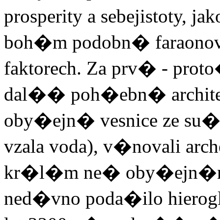
prosperity a sebejistoty,
boh�m podobn� faraonov
faktorech. Za prv� - pro
dal�� poh�ebn� archite
oby�ejn� vesnice ze su�e
vzala voda), v�novali ar
kr�l�m ne� oby�ejn�m l
ned�vno poda�ilo hiero