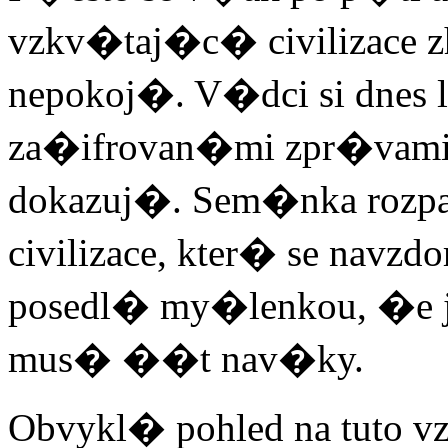
vzkv�taj�c� civilizace zh
nepokoj�. V�dci si dnes 
za�ifrovan�mi zpr�vami,
dokazuj�. Sem�nka rozpa
civilizace, kter� se nav
posedl� my�lenkou, �e
mus� ��t nav�ky.
Obvykl� pohled na tuto 