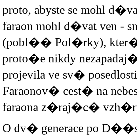
proto, abyste se mohl d�va
faraon mohl d�vat ven - 
(pobl�� Pol�rky), kte
proto�e nikdy nezapada
projevila ve sv� posedlost
Faraonov� cest� na nebe
faraona z�raj�c� vzh�r
O dv� generace po D��