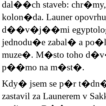
dal��ch staveb: chr�my
kolon�da. Launer opov
d��v�j��mi egyptology
jednodu�e zabal� a po�
muze�. M�sto toho d�v�
p��mo na m�st�.
Kdy� jsem se p�r t�d
zastavil za Launerem v 